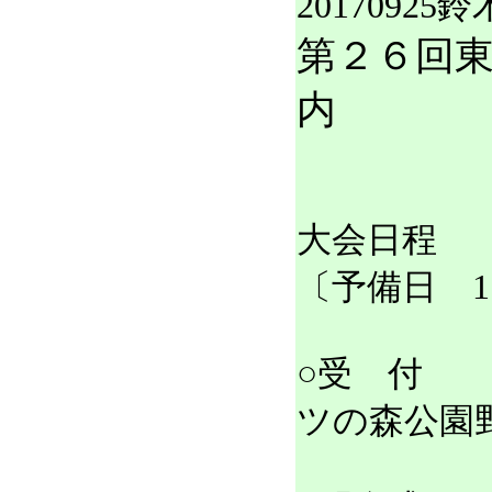
20170925鈴
第２６回
内
大会日程 平成
〔予備日 1
○受 付 
ツの森公園