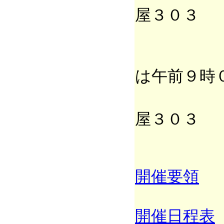
屋３０３
２日目 
は午前９時
成田
屋３０３
開催要領
開催日程表