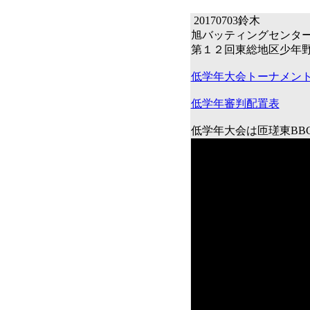
20170703鈴木
旭バッティングセンターJ
第１２回東総地区少年
低学年大会トーナメン
低学年審判配置表
低学年大会は匝瑳東BB