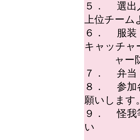
５． 選出
上位チーム
６． 服装
キャッチャ
ャー防具
７． 弁当
８． 参加
願いします
９． 怪我
い