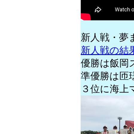
新人戦・夢
新人戦の結
優勝は飯岡
準優勝は匝
３位に海上