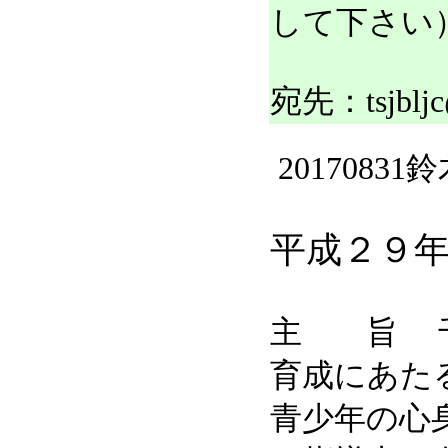
して下さい
宛先：tsjbl
20170831
平成２９年
主 旨 千
育成にあた
青少年の心