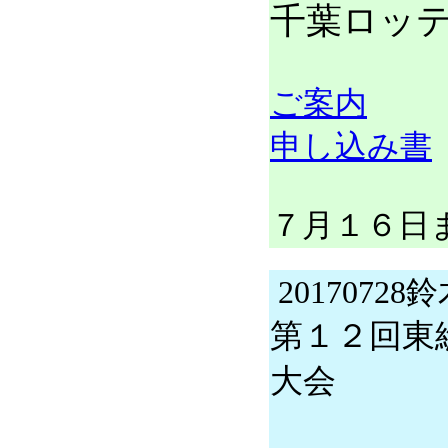
千葉ロッ
ご案内
申し込み書
７月１６日
20170728
第１２回東
大会