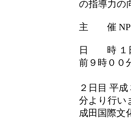
の指導力の
主 催 N
日 時 １
前９時００
成田
２日目 平成
分より行い
成田国際文