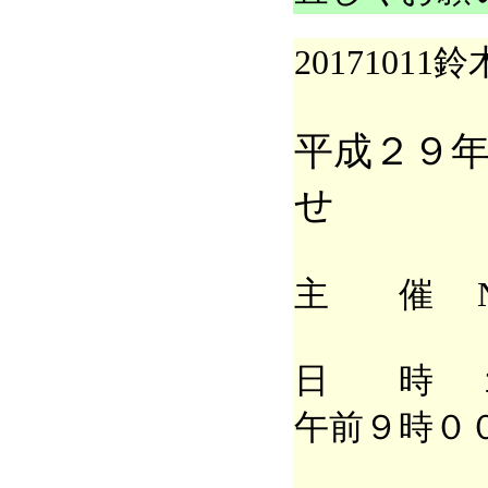
20171011鈴
平成２９
せ
主 催 N
日 時 １
午前９時０
成田